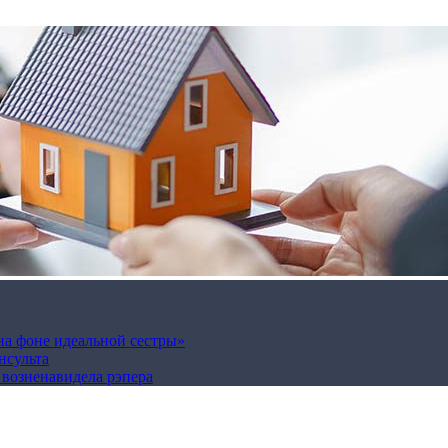
на фоне идеальной сестры»
нсульта
а возненавидела рэпера