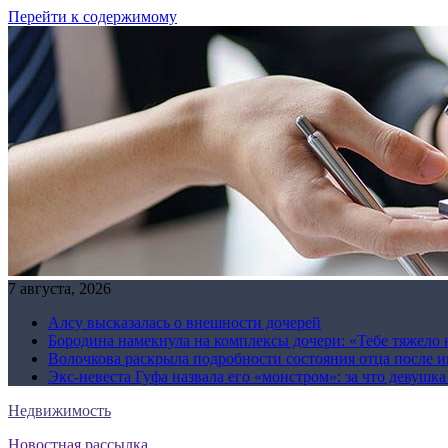
Перейти к содержимому
7 августа, 2026
Алсу высказалась о внешности дочерей
Бородина намекнула на комплексы дочери: «Тебе тяжело 
Волочкова раскрыла подробности состояния отца после и
Экс-невеста Гуфа назвала его «монстром»: за что девушк
Недвижимость
Новостная рассылка