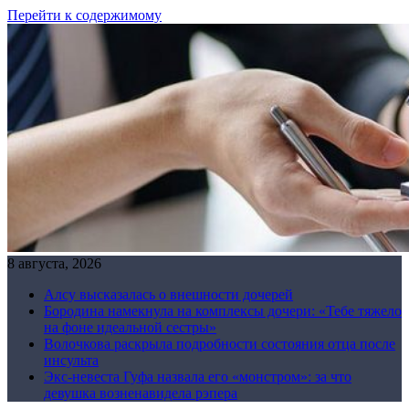
Перейти к содержимому
8 августа, 2026
Алсу высказалась о внешности дочерей
Бородина намекнула на комплексы дочери: «Тебе тяжело
на фоне идеальной сестры»
Волочкова раскрыла подробности состояния отца после
инсульта
Экс-невеста Гуфа назвала его «монстром»: за что
девушка возненавидела рэпера