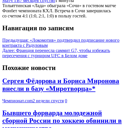
Матч ТВ
7 месяцев спустя
0
1 минуты
Тольяттинская «Лада» обыграла «Сочи» в гостевом матче
Фонбет чемпионата КХЛ. Встреча в Сочи завершилась
со счетом 4:1 (1:0, 2:1, 1:0) в пользу гостей.
Навигация по записям
Предыдущая:
«Локомотив» подтвердил подписание нового
контракта с Радуловым
Далее:
Франция перенесла саммит G7, чтобы избежать
пересечения с турниром UFC в Белом доме
Похожие новости
Сергея Фёдорова и Бориса Миронова
внесли в базу «Миротворца»*
Чемпионат.com
2 недели спустя
0
Бывшего форварда молодежной
сборной России по хоккею обвинили в