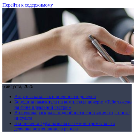
Перейти к содержимому
6 августа, 2026
Алсу высказалась о внешности дочерей
Бородина намекнула на комплексы дочери: «Тебе тяжело
на фоне идеальной сестры»
Волочкова раскрыла подробности состояния отца после
инсульта
Экс-невеста Гуфа назвала его «монстром»: за что
девушка возненавидела рэпера