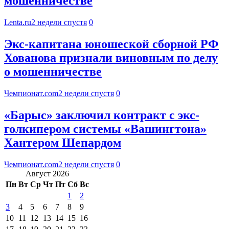
мошенничестве
Lenta.ru
2 недели спустя
0
Экс-капитана юношеской сборной РФ
Хованова признали виновным по делу
о мошенничестве
Чемпионат.com
2 недели спустя
0
«Барыс» заключил контракт с экс-
голкипером системы «Вашингтона»
Хантером Шепардом
Чемпионат.com
2 недели спустя
0
Август 2026
Пн
Вт
Ср
Чт
Пт
Сб
Вс
1
2
3
4
5
6
7
8
9
10
11
12
13
14
15
16