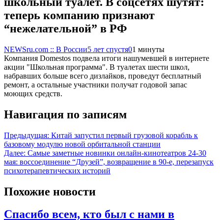
школьный туалет. В соцсетях шутят:
теперь компанию признают
“нежелательной” в РФ
NEWSru.com :: В России
5 лет спустя
0
1 минуты
Компания Domestos подвела итоги нашумевшей в интернете
акции "Школьная программа". В туалетах шести школ,
набравших больше всего дизлайков, проведут бесплатный
ремонт, а остальные участники получат годовой запас
моющих средств.
Навигация по записям
Предыдущая:
Китай запустил первый грузовой корабль к
базовому модулю новой орбитальной станции
Далее:
Самые заметные новинки онлайн-кинотеатров 24-30
мая: воссоединение “Друзей”, возвращение в 90-е, перезапуск
психотерапевтических историй
Похожие новости
Спасибо всем, кто был с нами в