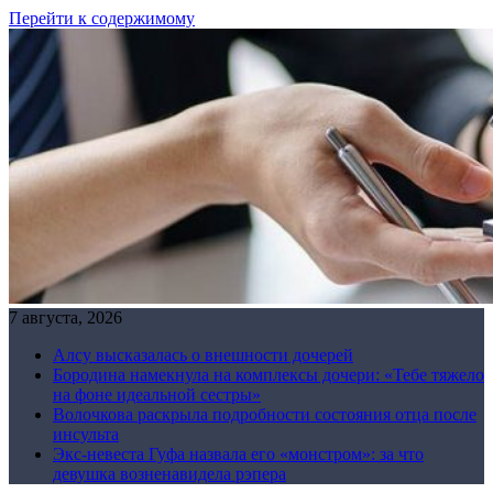
Перейти к содержимому
7 августа, 2026
Алсу высказалась о внешности дочерей
Бородина намекнула на комплексы дочери: «Тебе тяжело
на фоне идеальной сестры»
Волочкова раскрыла подробности состояния отца после
инсульта
Экс-невеста Гуфа назвала его «монстром»: за что
девушка возненавидела рэпера