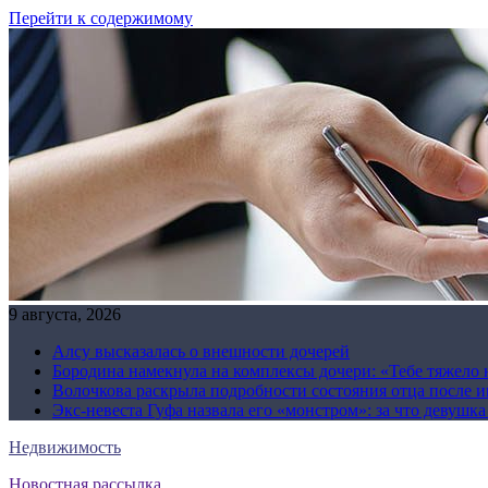
Перейти к содержимому
9 августа, 2026
Алсу высказалась о внешности дочерей
Бородина намекнула на комплексы дочери: «Тебе тяжело 
Волочкова раскрыла подробности состояния отца после и
Экс-невеста Гуфа назвала его «монстром»: за что девушк
Недвижимость
Новостная рассылка