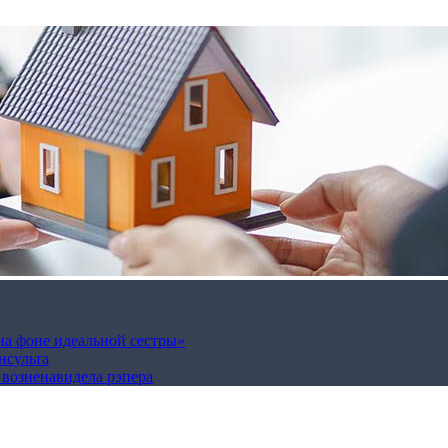
на фоне идеальной сестры»
нсульта
а возненавидела рэпера