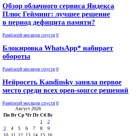
Обзор облачного сервиса Яндекса
Плюс Гейминг: лучшее решение
в период дефицита памяти?
Рамблер
8 месяцев спустя
0
Блокировка WhatsApp* набирает
обороты
Рамблер
8 месяцев спустя
0
Нейросеть Kandinsky заняла первое
место среди всех open-source решений
Рамблер
8 месяцев спустя
0
Август 2026
Пн
Вт
Ср
Чт
Пт
Сб
Вс
1
2
3
4
5
6
7
8
9
10
11
12
13
14
15
16