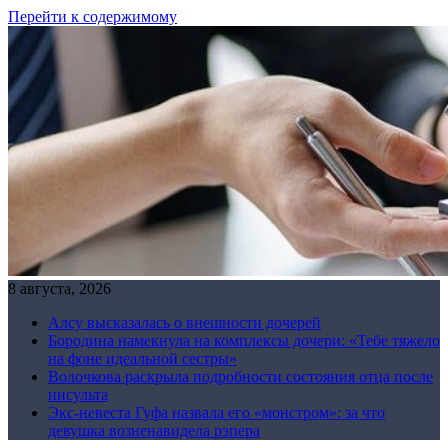
Перейти к содержимому
8 августа, 2026
Алсу высказалась о внешности дочерей
Бородина намекнула на комплексы дочери: «Тебе тяжело
на фоне идеальной сестры»
Волочкова раскрыла подробности состояния отца после
инсульта
Экс-невеста Гуфа назвала его «монстром»: за что
девушка возненавидела рэпера