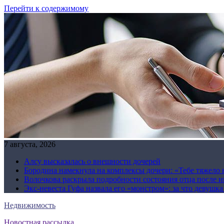
Перейти к содержимому
7 августа, 2026
Алсу высказалась о внешности дочерей
Бородина намекнула на комплексы дочери: «Тебе тяжело 
Волочкова раскрыла подробности состояния отца после и
Экс-невеста Гуфа назвала его «монстром»: за что девушк
Недвижимость
Новостная рассылка