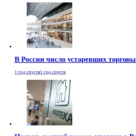
В России число устаревших торговы
1 год спустя
1 год спустя