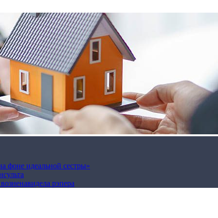
на фоне идеальной сестры»
нсульта
а возненавидела рэпера