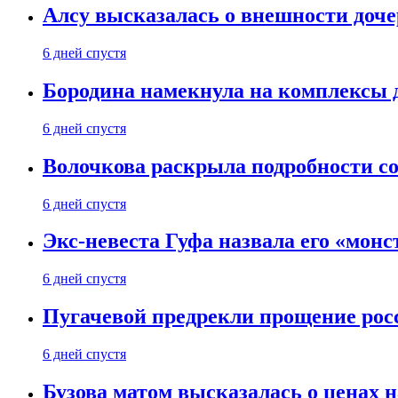
Алсу высказалась о внешности доче
6 дней спустя
Бородина намекнула на комплексы д
6 дней спустя
Волочкова раскрыла подробности со
6 дней спустя
Экс-невеста Гуфа назвала его «монс
6 дней спустя
Пугачевой предрекли прощение рос
6 дней спустя
Бузова матом высказалась о ценах н