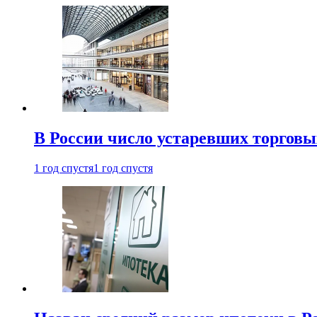
В России число устаревших торговы
1 год спустя
1 год спустя