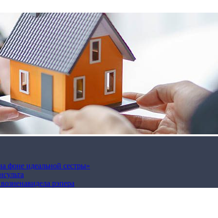
на фоне идеальной сестры»
нсульта
а возненавидела рэпера