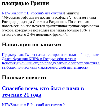
площадью Греции
NEWSru.com :: В России
5 лет спустя
0
1 минуты
"Мусорная реформа не достигла эффекта", - считает глава
Росприроднадзора Светлана Радионова. По ее словам,
повсеместно используется примитивная ручная сортировка
мусора, которая не позволяет извлекать больше 10%, а
зачастую всего 2-4% полезных фракций.
Навигация по записям
Предыдущая:
Twitter начал тестирование платной подписки
Далее:
Фракция КПРФ в Госдуме обратится в
Конституционный суд по поводу закона о запрете участия в
выборах причастным к экстремистской деятельности
Похожие новости
Спасибо всем, кто был с нами в
течение 21 года
NEWSru.com :: В России
5 лет спустя
0