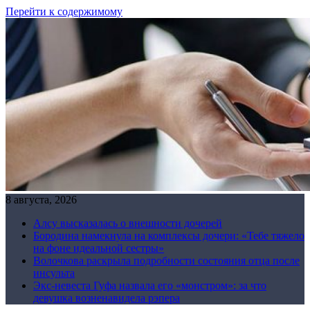
Перейти к содержимому
8 августа, 2026
Алсу высказалась о внешности дочерей
Бородина намекнула на комплексы дочери: «Тебе тяжело
на фоне идеальной сестры»
Волочкова раскрыла подробности состояния отца после
инсульта
Экс-невеста Гуфа назвала его «монстром»: за что
девушка возненавидела рэпера