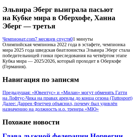
Эльвира Эберг выиграла пасьют
на Кубке мира в Оберхофе, Ханна
Эберг — третья
Чемпионат.com
7 месяцев спустя
0
1 минуты
Олимпийская чемпионка 2022 года в эстафете, чемпионка
мира 2025 года шведская биатлонистка Эльвира Эберг стала
победительницей гонки преследования на четвёртом этапе
Кубка мира — 2025/2026, который проходит в Оберхофе
(Германия).
Навигация по записям
Предыдущая:
«Ювентус» и «Милан» могут обменять Гатти
на Лофтус-Чика на правах аренды до конца сезона (Tuttosport)
Далее:
Даррен Флетчер объяснил, почему был удивлён
назначению на должность и.о. тренера «МЮ»
Похожие новости
Глава лыжной федерации Норвегии