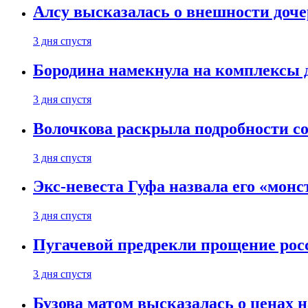
Алсу высказалась о внешности доче
3 дня спустя
Бородина намекнула на комплексы д
3 дня спустя
Волочкова раскрыла подробности со
3 дня спустя
Экс-невеста Гуфа назвала его «монс
3 дня спустя
Пугачевой предрекли прощение рос
3 дня спустя
Бузова матом высказалась о ценах н