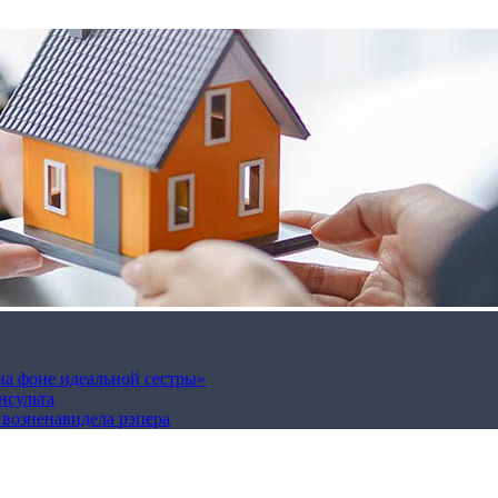
на фоне идеальной сестры»
нсульта
а возненавидела рэпера