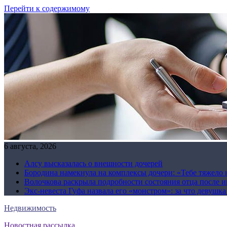
Перейти к содержимому
6 августа, 2026
Алсу высказалась о внешности дочерей
Бородина намекнула на комплексы дочери: «Тебе тяжело 
Волочкова раскрыла подробности состояния отца после и
Экс-невеста Гуфа назвала его «монстром»: за что девушк
Недвижимость
Новостная рассылка