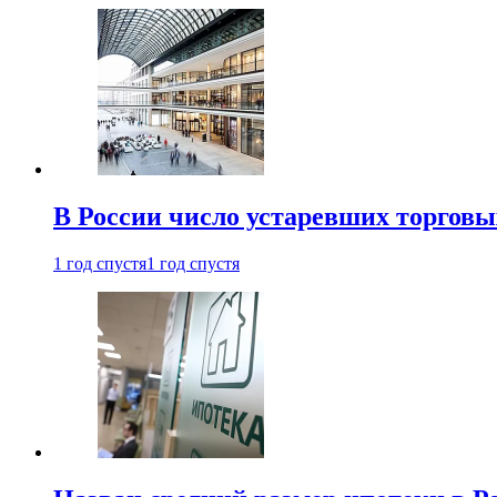
В России число устаревших торговы
1 год спустя
1 год спустя