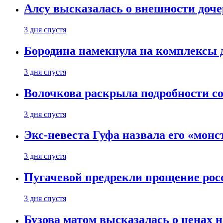
Алсу высказалась о внешности доче
3 дня спустя
Бородина намекнула на комплексы д
3 дня спустя
Волочкова раскрыла подробности со
3 дня спустя
Экс-невеста Гуфа назвала его «монс
3 дня спустя
Пугачевой предрекли прощение рос
3 дня спустя
Бузова матом высказалась о ценах н