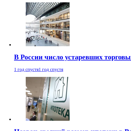
В России число устаревших торговы
1 год спустя
1 год спустя