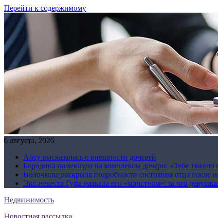
Перейти к содержимому
6 августа, 2026
Алсу высказалась о внешности дочерей
Бородина намекнула на комплексы дочери: «Тебе тяжело 
Волочкова раскрыла подробности состояния отца после и
Экс-невеста Гуфа назвала его «монстром»: за что девушк
Недвижимость
Новостная рассылка