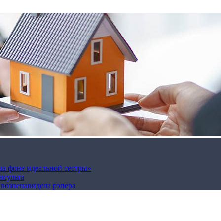
на фоне идеальной сестры»
нсульта
а возненавидела рэпера