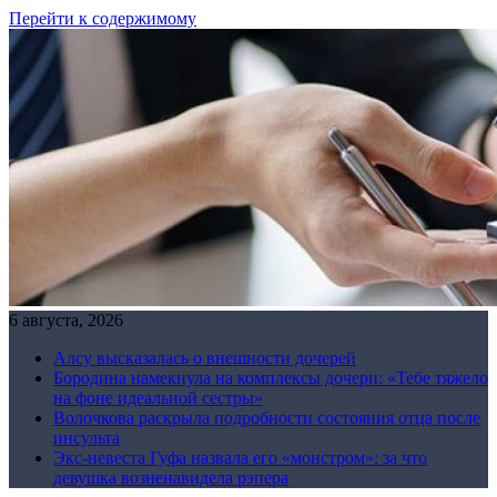
Перейти к содержимому
6 августа, 2026
Алсу высказалась о внешности дочерей
Бородина намекнула на комплексы дочери: «Тебе тяжело
на фоне идеальной сестры»
Волочкова раскрыла подробности состояния отца после
инсульта
Экс-невеста Гуфа назвала его «монстром»: за что
девушка возненавидела рэпера