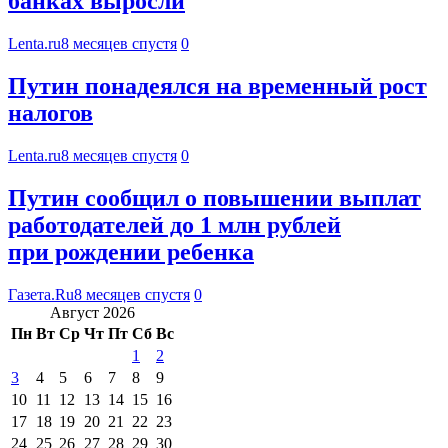
банках выросли
Lenta.ru
8 месяцев спустя
0
Путин понадеялся на временный рост
налогов
Lenta.ru
8 месяцев спустя
0
Путин сообщил о повышении выплат
работодателей до 1 млн рублей
при рождении ребенка
Газета.Ru
8 месяцев спустя
0
Август 2026
Пн
Вт
Ср
Чт
Пт
Сб
Вс
1
2
3
4
5
6
7
8
9
10
11
12
13
14
15
16
17
18
19
20
21
22
23
24
25
26
27
28
29
30