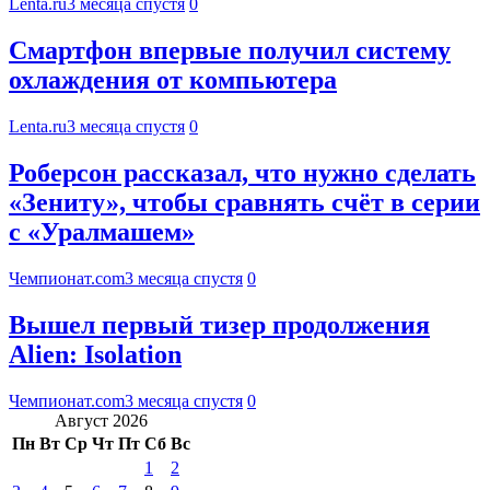
Lenta.ru
3 месяца спустя
0
Смартфон впервые получил систему
охлаждения от компьютера
Lenta.ru
3 месяца спустя
0
Роберсон рассказал, что нужно сделать
«Зениту», чтобы сравнять счёт в серии
с «Уралмашем»
Чемпионат.com
3 месяца спустя
0
Вышел первый тизер продолжения
Alien: Isolation
Чемпионат.com
3 месяца спустя
0
Август 2026
Пн
Вт
Ср
Чт
Пт
Сб
Вс
1
2