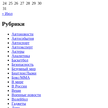
24
25
26
27
28
29
30
31
« Июл
Рубрики
Автоновости
Автособытия
Автоспорт
Автоэксперт
Актеры
Аналитика
Баскетбол
Безопасность
Безумный мир
Биатлон/Лыжи
Бокс/MMA
В мире
В России
Вещи
Военные новости
Волейбол
Гаджеты
Дети