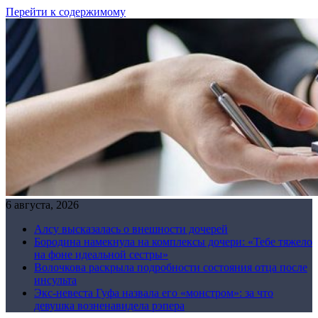
Перейти к содержимому
6 августа, 2026
Алсу высказалась о внешности дочерей
Бородина намекнула на комплексы дочери: «Тебе тяжело
на фоне идеальной сестры»
Волочкова раскрыла подробности состояния отца после
инсульта
Экс-невеста Гуфа назвала его «монстром»: за что
девушка возненавидела рэпера