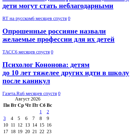
дети могут стать неблагодарными
RT на русском
6 месяцев спустя
0
Опрошенные россияне назвали
желаемые профессии для их детей
ТАСС
6 месяцев спустя
0
Психолог Кононова: детям
до 10 лет тяжелее других идти в школу
после каникул
Газета.Ru
6 месяцев спустя
0
Август 2026
Пн
Вт
Ср
Чт
Пт
Сб
Вс
1
2
3
4
5
6
7
8
9
10
11
12
13
14
15
16
17
18
19
20
21
22
23