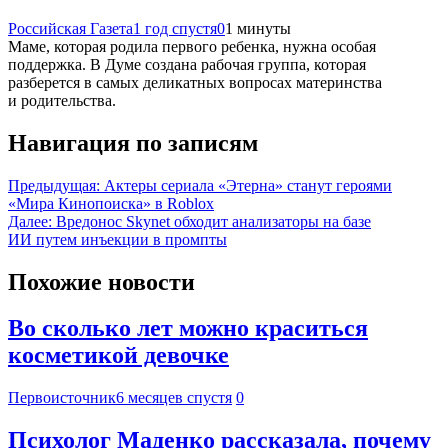
Российская Газета
1 год спустя
0
1 минуты
Маме, которая родила первого ребенка, нужна особая
поддержка. В Думе создана рабочая группа, которая
разберется в самых деликатных вопросах материнства
и родительства.
Навигация по записям
Предыдущая:
Актеры сериала «Этерна» станут героями
«Мира Кинопоиска» в Roblox
Далее:
Вредонос Skynet обходит анализаторы на базе
ИИ путем инъекции в промпты
Похожие новости
Во сколько лет можно краситься
косметикой девочке
Первоисточник
6 месяцев спустя
0
Психолог Маденко рассказала, почему