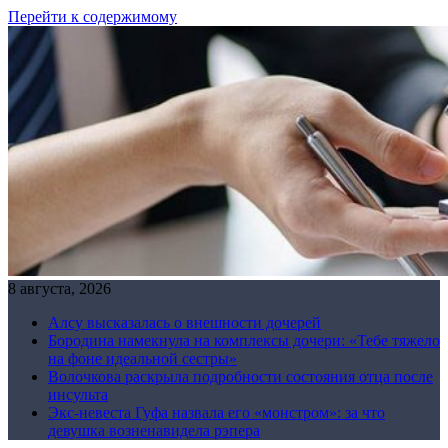
Перейти к содержимому
8 августа, 2026
Алсу высказалась о внешности дочерей
Бородина намекнула на комплексы дочери: «Тебе тяжело
на фоне идеальной сестры»
Волочкова раскрыла подробности состояния отца после
инсульта
Экс-невеста Гуфа назвала его «монстром»: за что
девушка возненавидела рэпера