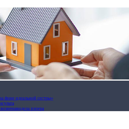
на фоне идеальной сестры»
нсульта
а возненавидела рэпера