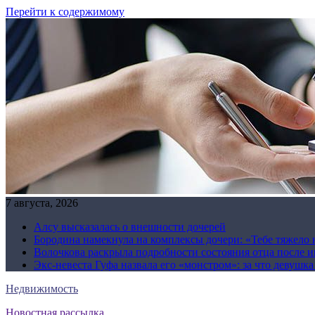
Перейти к содержимому
7 августа, 2026
Алсу высказалась о внешности дочерей
Бородина намекнула на комплексы дочери: «Тебе тяжело 
Волочкова раскрыла подробности состояния отца после и
Экс-невеста Гуфа назвала его «монстром»: за что девушк
Недвижимость
Новостная рассылка