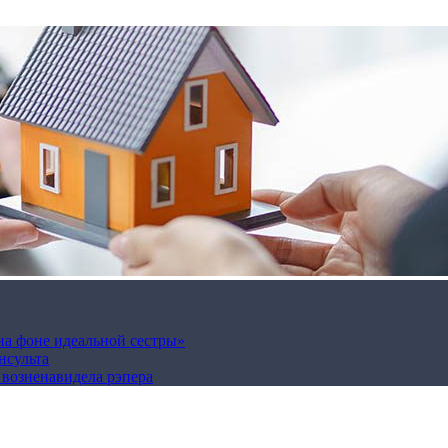
на фоне идеальной сестры»
нсульта
а возненавидела рэпера