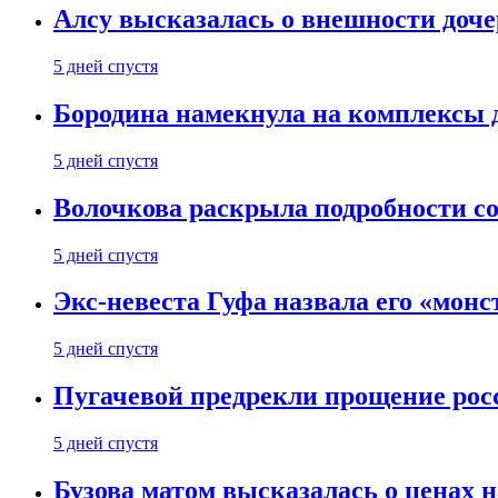
Алсу высказалась о внешности доче
5 дней спустя
Бородина намекнула на комплексы д
5 дней спустя
Волочкова раскрыла подробности со
5 дней спустя
Экс-невеста Гуфа назвала его «монс
5 дней спустя
Пугачевой предрекли прощение рос
5 дней спустя
Бузова матом высказалась о ценах н