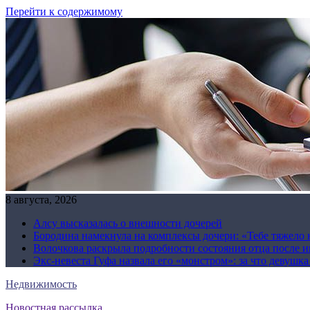
Перейти к содержимому
8 августа, 2026
Алсу высказалась о внешности дочерей
Бородина намекнула на комплексы дочери: «Тебе тяжело 
Волочкова раскрыла подробности состояния отца после и
Экс-невеста Гуфа назвала его «монстром»: за что девушк
Недвижимость
Новостная рассылка