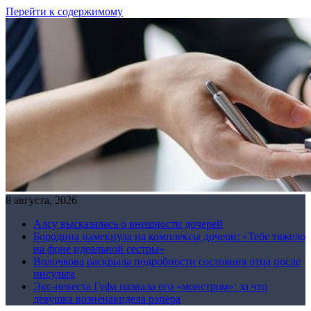
Перейти к содержимому
8 августа, 2026
Алсу высказалась о внешности дочерей
Бородина намекнула на комплексы дочери: «Тебе тяжело
на фоне идеальной сестры»
Волочкова раскрыла подробности состояния отца после
инсульта
Экс-невеста Гуфа назвала его «монстром»: за что
девушка возненавидела рэпера