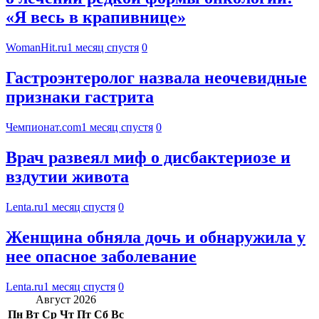
«Я весь в крапивнице»
WomanHit.ru
1 месяц спустя
0
Гастроэнтеролог назвала неочевидные
признаки гастрита
Чемпионат.com
1 месяц спустя
0
Врач развеял миф о дисбактериозе и
вздутии живота
Lenta.ru
1 месяц спустя
0
Женщина обняла дочь и обнаружила у
нее опасное заболевание
Lenta.ru
1 месяц спустя
0
Август 2026
Пн
Вт
Ср
Чт
Пт
Сб
Вс