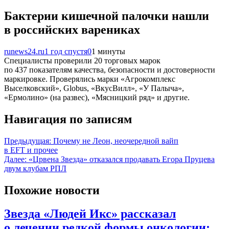
Бактерии кишечной палочки нашли
в российских варениках
runews24.ru
1 год спустя
0
1 минуты
Специалисты проверили 20 торговых марок
по 437 показателям качества, безопасности и достоверности
маркировке. Проверялись марки «Агрокомплекс
Выселковский», Globus, «ВкусВилл», «У Палыча»,
«Ермолино» (на развес), «Мясницкий ряд» и другие.
Навигация по записям
Предыдущая:
Почему не Леон, неочередной вайп
в EFT и прочее
Далее:
«Црвена Звезда» отказался продавать Егора Пруцева
двум клубам РПЛ
Похожие новости
Звезда «Людей Икс» рассказал
о лечении редкой формы онкологии: