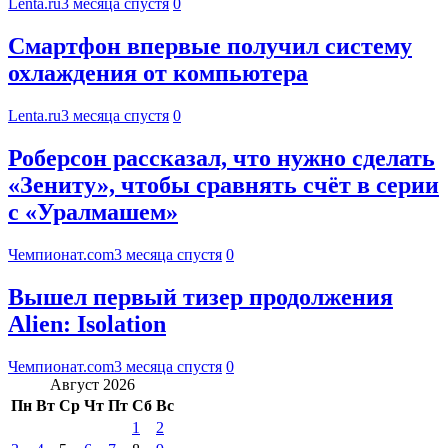
Lenta.ru
3 месяца спустя
0
Смартфон впервые получил систему
охлаждения от компьютера
Lenta.ru
3 месяца спустя
0
Роберсон рассказал, что нужно сделать
«Зениту», чтобы сравнять счёт в серии
с «Уралмашем»
Чемпионат.com
3 месяца спустя
0
Вышел первый тизер продолжения
Alien: Isolation
Чемпионат.com
3 месяца спустя
0
Август 2026
Пн
Вт
Ср
Чт
Пт
Сб
Вс
1
2