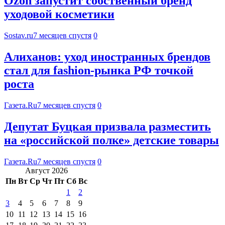
Ozon запустит собственный бренд
уходовой косметики
Sostav.ru
7 месяцев спустя
0
Алиханов: уход иностранных брендов
стал для fashion-рынка РФ точкой
роста
Газета.Ru
7 месяцев спустя
0
Депутат Буцкая призвала разместить
на «российской полке» детские товары
Газета.Ru
7 месяцев спустя
0
Август 2026
Пн
Вт
Ср
Чт
Пт
Сб
Вс
1
2
3
4
5
6
7
8
9
10
11
12
13
14
15
16