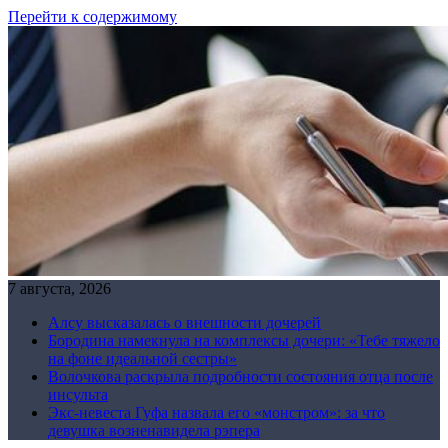
Перейти к содержимому
7 августа, 2026
Алсу высказалась о внешности дочерей
Бородина намекнула на комплексы дочери: «Тебе тяжело
на фоне идеальной сестры»
Волочкова раскрыла подробности состояния отца после
инсульта
Экс-невеста Гуфа назвала его «монстром»: за что
девушка возненавидела рэпера