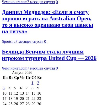
Чемпионат.com
7 месяцев спустя
0
Даниил Медведев: «Если я смогу
хорошо играть на Australian Open,
то я высоко оцениваю свои шансы
на титул»
Sports.ru
7 месяцев спустя
0
Белинда Бенчич стала лучшим
игроком турнира United Cup — 2026
Чемпионат.com
7 месяцев спустя
0
Август 2026
Пн
Вт
Ср
Чт
Пт
Сб
Вс
1
2
3
4
5
6
7
8
9
10
11
12
13
14
15
16
17
18
19
20
21
22
23
24
25
26
27
28
29
30