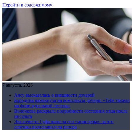
Перейти к содержимому
7 августа, 2026
Алсу высказалась о внешности дочерей
Бородина намекнула на комплексы дочери: «Тебе тяжело
на фоне идеальной сестры»
Волочкова раскрыла подробности состояния отца после
инсульта
Экс-невеста Гуфа назвала его «монстром»: за что
девушка возненавидела рэпера